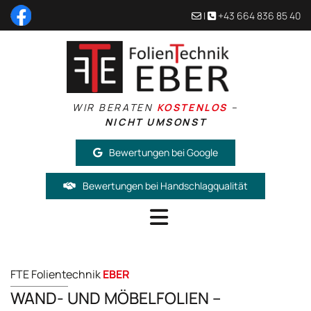
|
+43 664 836 85 40


WIR BERATEN
KOSTENLOS
–
NICHT UMSONST
Bewertungen bei Google
Bewertungen bei Handschlagqualität
FTE Folientechnik
EBER
WAND- UND MÖBELFOLIEN –