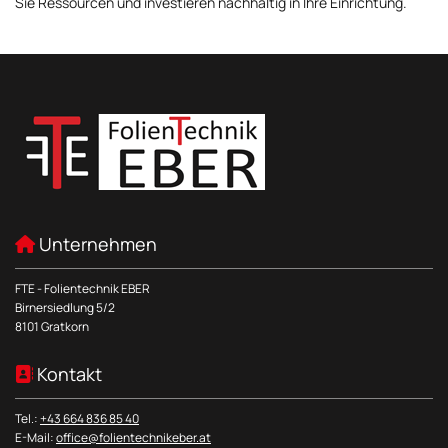
Sie Ressourcen und investieren nachhaltig in Ihre Einrichtung.
Unternehmen

FTE - Folientechnik EBER
Birnersiedlung 5/2
8101 Gratkorn
Kontakt

Tel.:
+43 664 836 85 40
E-Mail:
office@folientechnikeber.at